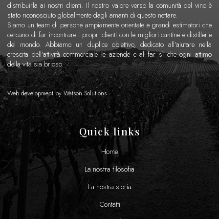
distribuirla ai nostri clienti. Il nostro valore verso la comunità del vino è
stato riconosciuto globalmente dagli amanti di questo nettare.
Siamo un team di persone ampiamente orientate e grandi estimatori che
cercano di far incontrare i propri clienti con le migliori cantine e distillerie
del mondo. Abbiamo un duplice obiettivo, dedicato all’aiutare nella
crescita dell’attività commerciale le aziende e al far sì che ogni attimo
della vita sia brioso.
Web development by
Watson Solutions
Quick links
Home
La nostra filosofia
La nostra storia
Contatti